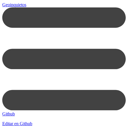
Geoinquietos
Github
Editar en Github